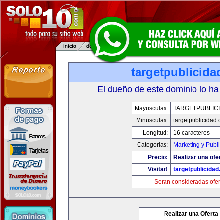
targetpublicid
El dueño de este dominio lo ha
Mayusculas:
TARGETPUBLIC
Minusculas:
targetpublicidad
Longitud:
16 caracteres
Categorias:
Marketing y Publ
Precio:
Realizar una ofe
Visitar!
targetpublicida
Serán consideradas ofer
Realizar una Oferta