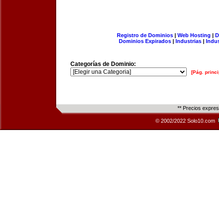
Registro de Dominios
|
Web Hosting
|
D
Dominios Expirados
|
Industrias
|
Indu
Categorías de Dominio:
[Pág. princi
** Precios expre
© 2002/2022 Solo10.com