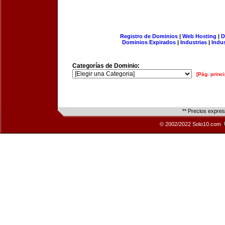
Registro de Dominios
|
Web Hosting
|
D
Dominios Expirados
|
Industrias
|
Indu
Categorías de Dominio:
[Pág. princi
** Precios expre
© 2002/2022 Solo10.com