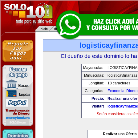
logisticayfinan
El dueño de este dominio lo ha
Mayusculas:
LOGISTICAYFIN
Minusculas:
logisticayfinanza
Longitud:
18 caracteres
Categorias:
Economia, Dinero
Precio:
Realizar una ofer
Visitar!
logisticayfinanz
Serán consideradas ofer
Realizar una Oferta