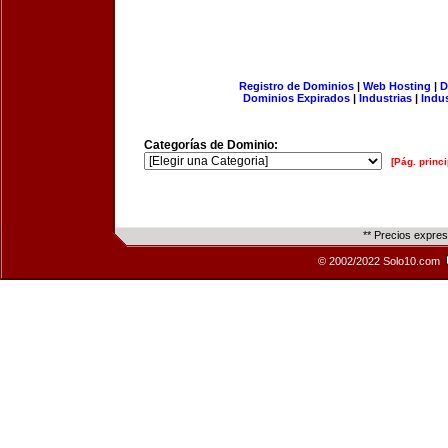
Registro de Dominios
|
Web Hosting
|
D
Dominios Expirados
|
Industrias
|
Indu
Categorías de Dominio:
[Pág. princi
** Precios expre
© 2002/2022 Solo10.com