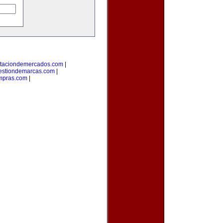
taciondemercados.com
|
estiondemarcas.com
|
mpras.com
|