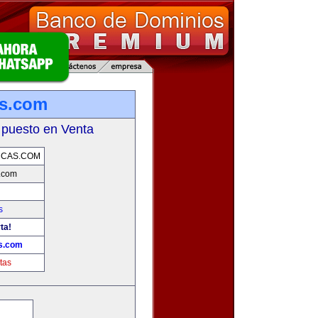
as.com
 puesto en Venta
RCAS.COM
.com
s
ta!
s.com
tas