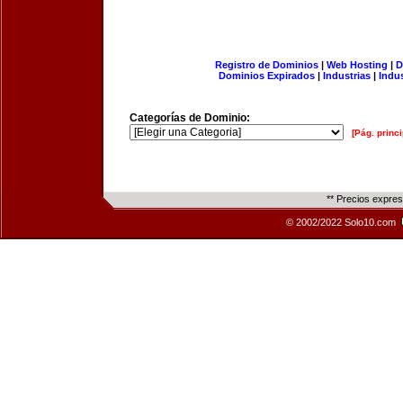
Registro de Dominios
|
Web Hosting
|
D
Dominios Expirados
|
Industrias
|
Indu
Categorías de Dominio:
[Pág. princi
** Precios expre
© 2002/2022 Solo10.com