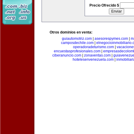
Precio Ofrecido $
Otros dominios en venta:
guiautomotriz.com
|
asesorespymes.com
|
m
camposdechile.com
|
elnegocioinmobiliario
operadoradeturismo.com
|
vacacione
encuestasprofesionales.com
|
empresasdecolom
ciberanuncio.com
|
zonaventas.com
|
guiavenezue
hotelesenvenezuela.com
|
inmobiliar