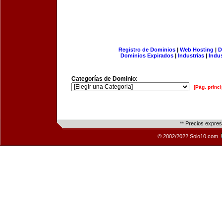
Registro de Dominios
|
Web Hosting
|
D
Dominios Expirados
|
Industrias
|
Indu
Categorías de Dominio:
[Pág. princi
** Precios expre
© 2002/2022 Solo10.com